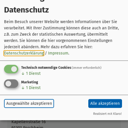
Kunsthandwerkermarkt, die Afrika Kulturtage, das
Datenschutz
traditionsreiche Annafest sowie der bezaubernde
Weihnachtsmarkt und dem Adventskalender mit
Beim Besuch unserer Website werden Informationen über Sie
grandioser Lichtershow.
verarbeitet. Mit Ihrer Zustimmung können diese auch an Dritte,
z.B. zum Zweck der statistischen Auswertung, übermittelt
werden. Sie können die hier vorgenommenen Einstellungen
jederzeit abändern.
Mehr dazu erfahren Sie hier:
Datenschutzerklärung
/
Impressum
.
Technisch notwendige Cookies
(immer erforderlich)
↓
1
Dienst
Marketing
↓
1
Dienst
Ausgewählte akzeptieren
Alle akzeptieren
Leaflet
|
© OpenStreetMap-Mitwirkende
Tourist-Information
Realisiert mit Klaro!
Kapellenstraße 16
91301 Forchheim