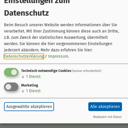
Einstellungen zum
Datenschutz
Beim Besuch unserer Website werden Informationen über Sie
verarbeitet. Mit Ihrer Zustimmung können diese auch an Dritte,
z.B. zum Zweck der statistischen Auswertung, übermittelt
werden. Sie können die hier vorgenommenen Einstellungen
Der Radweg
jederzeit abändern.
Mehr dazu erfahren Sie hier:
Datenschutzerklärung
/
Impressum
.
Kurzinfo
Streckenführung
Orte am Weg
Technisch notwendige Cookies
(immer erforderlich)
Gebiete am Weg
↓
1
Dienst
Marketing
Sehenswert
↓
1
Dienst
Ausflugsziele
Veranstaltungen
Ausgewählte akzeptieren
Alle akzeptieren
Tourentipps
Geschichte im Fluss
Realisiert mit Klaro!
Parks und Gärten