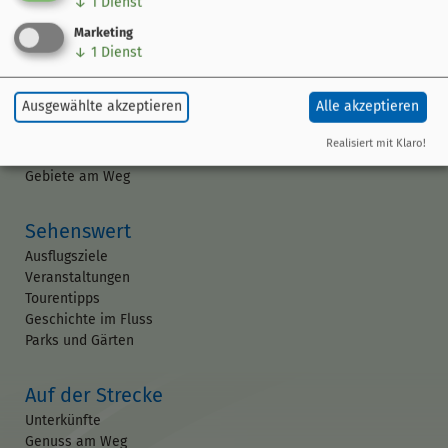
↓
1
Dienst
Marketing
↓
1
Dienst
Der Radweg
Ausgewählte akzeptieren
Alle akzeptieren
Kurzinfo
Streckenführung
Realisiert mit Klaro!
Orte am Weg
Gebiete am Weg
Sehenswert
Ausflugsziele
Veranstaltungen
Tourentipps
Geschichte im Fluss
Parks und Gärten
Auf der Strecke
Unterkünfte
Genuss am Weg