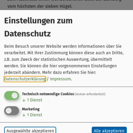
vom höchsten der sieben Hügel.
Gut zu wissen:
Einstellungen zum
Diese Führung kann auch als
Gruppenführung
für bis zu
Datenschutz
25 Personen gebucht werden.
Beim Besuch unserer Website werden Informationen über Sie
verarbeitet. Mit Ihrer Zustimmung können diese auch an Dritte,
z.B. zum Zweck der statistischen Auswertung, übermittelt
werden. Sie können die hier vorgenommenen Einstellungen
jederzeit abändern.
Mehr dazu erfahren Sie hier:
Datenschutzerklärung
/
Impressum
.
Technisch notwendige Cookies
(immer erforderlich)
↓
1
Dienst
Marketing
↓
1
Dienst
Leaflet
|
© OpenStreetMap-Mitwirkende
Altenburg
Ausgewählte akzeptieren
Alle akzeptieren