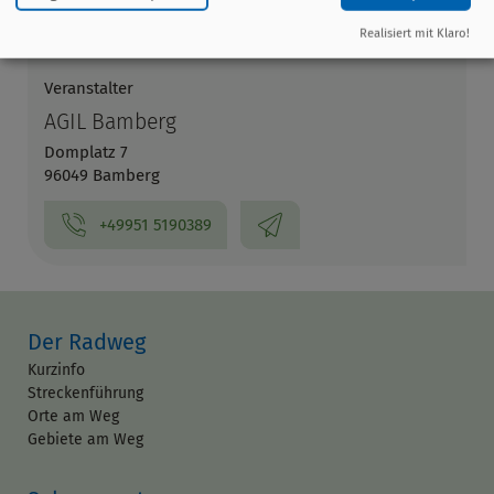
Altenburg 1
96047 Bamberg
Realisiert mit Klaro!
Veranstalter
AGIL Bamberg
Domplatz 7
96049 Bamberg
+49951 5190389
Der Radweg
Kurzinfo
Streckenführung
Orte am Weg
Gebiete am Weg