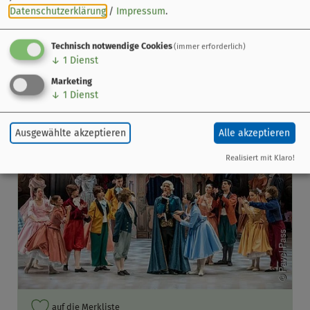
Datenschutzerklärung
/
Impressum
.
Auch an diesem Ort
Technisch notwendige Cookies
(immer erforderlich)
↓
1
Dienst
Marketing
↓
1
Dienst
Ausgewählte akzeptieren
Alle akzeptieren
Realisiert mit Klaro!
auf die Merkliste