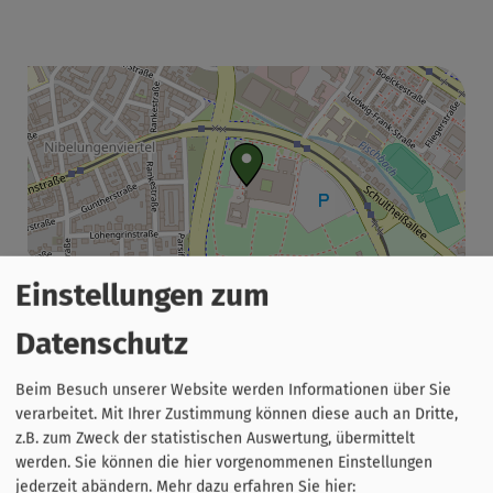
Einstellungen zum
Leaflet
|
© OpenStreetMap-Mitwirkende
Meistersingerhalle
Datenschutz
Münchener Straße 21
90478 Nürnberg
Beim Besuch unserer Website werden Informationen über Sie
verarbeitet. Mit Ihrer Zustimmung können diese auch an Dritte,
z.B. zum Zweck der statistischen Auswertung, übermittelt
0911 231-8000
werden. Sie können die hier vorgenommenen Einstellungen
jederzeit abändern.
Mehr dazu erfahren Sie hier: