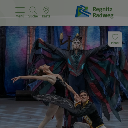
Menü
Suche
Karte
Planer