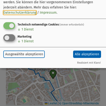
Zusatztermine im August:
Sonntag 02. + 30. August,
werden. Sie können die hier vorgenommenen Einstellungen
jederzeit abändern.
Mehr dazu erfahren Sie hier:
jeweils um 10:30 Uhr
, gibt es
kein
anschließendes
Datenschutzerklärung
/
Impressum
.
Essen
Teilnehmende Kinder sollten
mindestens 12 Jahre
alt
sein
Technisch notwendige Cookies
(immer erforderlich)
↓
1
Dienst
Diese Führung kann auch als
Gruppenführung
gebucht
werden
Marketing
↓
1
Dienst
Ausgewählte akzeptieren
Alle akzeptieren
Realisiert mit Klaro!
Leaflet
|
© OpenStreetMap-Mitwirkende