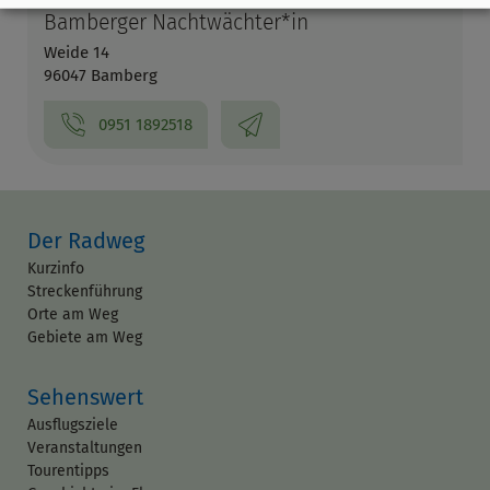
Bamberger Nachtwächter*in
Weide 14
96047 Bamberg
0951 1892518
Der Radweg
Kurzinfo
Streckenführung
Orte am Weg
Gebiete am Weg
Sehenswert
Ausflugsziele
Veranstaltungen
Tourentipps