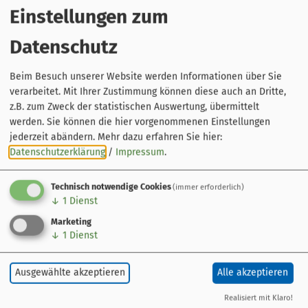
Hinweise
:
Einstellungen zum
Diese Führung kann auch für
Gruppen
gebucht werden.
Datenschutz
Beim Besuch unserer Website werden Informationen über Sie
verarbeitet. Mit Ihrer Zustimmung können diese auch an Dritte,
z.B. zum Zweck der statistischen Auswertung, übermittelt
werden. Sie können die hier vorgenommenen Einstellungen
jederzeit abändern.
Mehr dazu erfahren Sie hier:
Datenschutzerklärung
/
Impressum
.
Technisch notwendige Cookies
(immer erforderlich)
↓
1
Dienst
Leaflet
|
© OpenStreetMap-Mitwirkende
Marketing
↓
1
Dienst
Veranstaltung ohne festen Ort
Bamberg
Ausgewählte akzeptieren
Alle akzeptieren
Realisiert mit Klaro!
Veranstalter