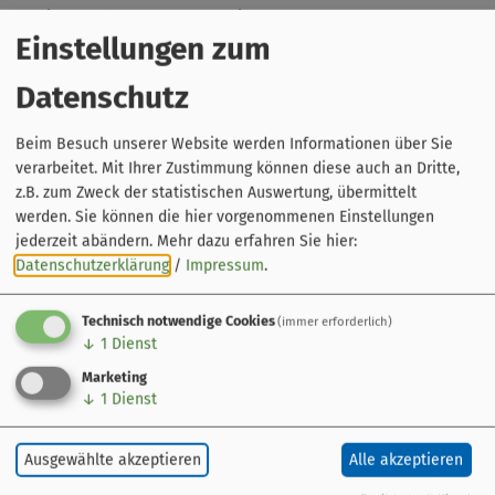
Keine Rundgänge am Karfreitag!
Einstellungen zum
Hinweise
:
Diese Führung kann auch für
Gruppen
gebucht werden.
Datenschutz
Beim Besuch unserer Website werden Informationen über Sie
verarbeitet. Mit Ihrer Zustimmung können diese auch an Dritte,
z.B. zum Zweck der statistischen Auswertung, übermittelt
werden. Sie können die hier vorgenommenen Einstellungen
jederzeit abändern.
Mehr dazu erfahren Sie hier:
Datenschutzerklärung
/
Impressum
.
Technisch notwendige Cookies
(immer erforderlich)
↓
1
Dienst
Marketing
↓
1
Dienst
Leaflet
|
© OpenStreetMap-Mitwirkende
Veranstaltung ohne festen Ort
Ausgewählte akzeptieren
Alle akzeptieren
Bamberg