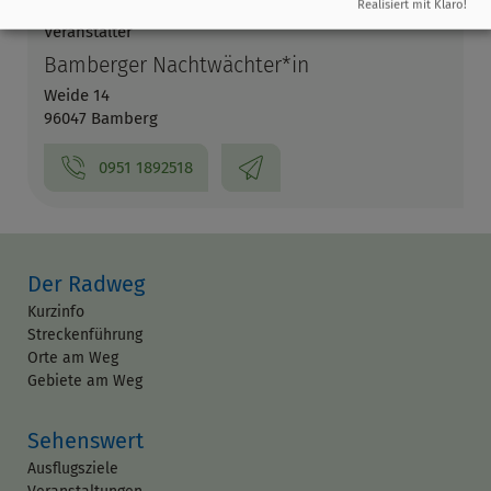
Realisiert mit Klaro!
Veranstalter
Bamberger Nachtwächter*in
Weide 14
96047 Bamberg
0951 1892518
Der Radweg
Kurzinfo
Streckenführung
Orte am Weg
Gebiete am Weg
Sehenswert
Ausflugsziele