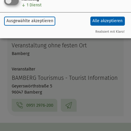
↓
1
Dienst
Ausgewählte akzeptieren
Alle akzeptieren
Realisiert mit Klaro!
Leaflet
|
© OpenStreetMap-Mitwirkende
Veranstaltung ohne festen Ort
Bamberg
Veranstalter
BAMBERG Tourismus - Tourist Information
Geyerswörthstraße 5
96047 Bamberg
0951 2976-200