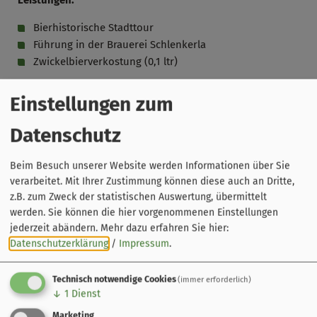
Leistungen:
Bierhistorische Stadttour
Führung in der Brauerei Schlenkerla
Zwickelbierverkostung (0,1 ltr)
Hinweise:
Einstellungen zum
Festes Schuhwerk und entsprechende Kleidung zur
Datenschutz
Begehung der Brauerei und der 8 ° kühlen
Felsenkelleranlagen empfohlen. Der Weg zur Brauerei
Beim Besuch unserer Website werden Informationen über Sie
am Stephansberg ist recht steil, und in der Brauerei gilt
verarbeitet. Mit Ihrer Zustimmung können diese auch an Dritte,
es steile, enge Stufen zu überwinden.
z.B. zum Zweck der statistischen Auswertung, übermittelt
Keine Führungen an Feiertagen!
werden. Sie können die hier vorgenommenen Einstellungen
jederzeit abändern.
Mehr dazu erfahren Sie hier:
Datenschutzerklärung
/
Impressum
.
Technisch notwendige Cookies
(immer erforderlich)
↓
1
Dienst
Marketing