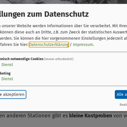
llungen zum Datenschutz
unserer Website werden Informationen über Sie verarbeitet. Mit Ihre
önnen diese auch an Dritte, z.B. zum Zweck der statistischen Auswer
werden. Sie können die hier vorgenommenen Einstellungen jederzeit a
fahren Sie hier:
Datenschutzerklärung
/
Impressum
.
hnisch notwendige Cookies
Hochstifts gehören neben den vielfältigen Biervariati
(immer erforderlich)
1
Dienst
gang durch die Domstadt lädt zu einer kulinarischen Re
keting
e die Bamberger Gärtner sprachen, woran gestreckter 
1
Dienst
kleine Kostproben machen den Spaziergang zu einem G
e akzeptieren
Alle 
Reali
haus am Kranen und führt durch Teile der Bamberger 
den anderen Stationen gibt es
kleine Kostproben
von ve