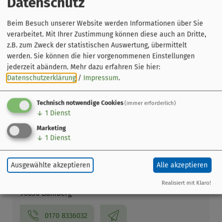
Datenschutz
Beim Besuch unserer Website werden Informationen über Sie
verarbeitet. Mit Ihrer Zustimmung können diese auch an Dritte,
z.B. zum Zweck der statistischen Auswertung, übermittelt
werden. Sie können die hier vorgenommenen Einstellungen
jederzeit abändern.
Mehr dazu erfahren Sie hier:
Datenschutzerklärung
/
Impressum
.
Leaflet
|
© OpenStreetMap-Mitwirkende
Veranstaltung ohne festen Ort
Technisch notwendige Cookies
(immer erforderlich)
↓
1
Dienst
Bamberg
Marketing
↓
1
Dienst
Veranstalter
BamBerk - Der Bamberger
Ausgewählte akzeptieren
Alle akzeptieren
Geschichtenerzähler
Erlichstraße 93
Realisiert mit Klaro!
96050 Bamberg
0170 8336032