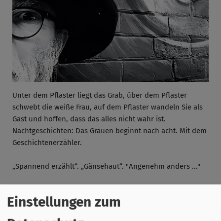
Unter dem Pflaster liegt das Grab, über dem Pflaster
schwebt die weiße Frau, auf dem Pflaster wandeln Sie als
Gast und hoffen, dass das alles nicht wahr ist.
Nachtgeschichten: Das Grauen beginnt nach acht. Mit dem
Geschichtenerzähler.
„Spannend erzählt“. „Gänsehaut“. "Angenehm anders ..."
Einstellungen zum