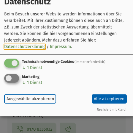
Datenschutz
Beim Besuch unserer Website werden Informationen über Sie
verarbeitet. Mit Ihrer Zustimmung können diese auch an Dritte,
z.B. zum Zweck der statistischen Auswertung, übermittelt
werden. Sie können die hier vorgenommenen Einstellungen
jederzeit abändern.
Mehr dazu erfahren Sie hier:
Datenschutzerklärung
/
Impressum
.
Leaflet
|
© OpenStreetMap-Mitwirkende
Veranstaltung ohne festen Ort
Technisch notwendige Cookies
(immer erforderlich)
↓
1
Dienst
Bamberg
Marketing
↓
1
Dienst
Veranstalter
BamBerk - Der Bamberger
Ausgewählte akzeptieren
Alle akzeptieren
Geschichtenerzähler
Erlichstraße 93
Realisiert mit Klaro!
96050 Bamberg
0170 8336032