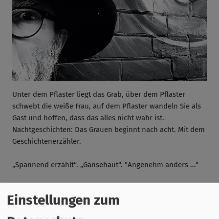
Unter dem Pflaster liegt das Grab, über dem Pflaster
schwebt die weiße Frau, auf dem Pflaster wandeln Sie als
Gast und hoffen, dass das alles nicht wahr ist.
Nachtgeschichten: Das Grauen beginnt nach acht. Mit dem
Geschichtenerzähler.
„Spannend erzählt“. „Gänsehaut“. "Angenehm anders ..."
Einstellungen zum