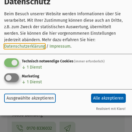
Datenschutz
Beim Besuch unserer Website werden Informationen über Sie
verarbeitet. Mit Ihrer Zustimmung können diese auch an Dritte,
z.B. zum Zweck der statistischen Auswertung, übermittelt
werden. Sie können die hier vorgenommenen Einstellungen
jederzeit abändern.
Mehr dazu erfahren Sie hier:
Datenschutzerklärung
/
Impressum
.
Leaflet
|
© OpenStreetMap-Mitwirkende
Veranstaltung ohne festen Ort
Technisch notwendige Cookies
(immer erforderlich)
↓
1
Dienst
Bamberg
Marketing
↓
1
Dienst
Veranstalter
BamBerk - Der Bamberger
Ausgewählte akzeptieren
Alle akzeptieren
Geschichtenerzähler
Erlichstraße 93
Realisiert mit Klaro!
96050 Bamberg
0170 8336032