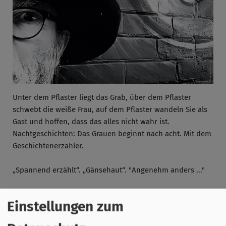
Unter dem Pflaster liegt das Grab, über dem Pflaster
schwebt die weiße Frau, auf dem Pflaster wandeln Sie als
Gast und hoffen, dass das alles nicht wahr ist.
Nachtgeschichten: Das Grauen beginnt nach acht. Mit dem
Geschichtenerzähler.
„Spannend erzählt“. „Gänsehaut“. "Angenehm anders ..."
Einstellungen zum