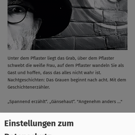
Unter dem Pflaster liegt das Grab, über dem Pflaster
schwebt die weiße Frau, auf dem Pflaster wandeln Sie als
Gast und hoffen, dass das alles nicht wahr ist.
Nachtgeschichten: Das Grauen beginnt nach acht. Mit dem
Geschichtenerzähler.
„Spannend erzählt“. „Gänsehaut“. "Angenehm anders ..."
Einstellungen zum