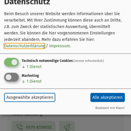
Datenschutz
Beim Besuch unserer Website werden Informationen über Sie
verarbeitet. Mit Ihrer Zustimmung können diese auch an Dritte,
z.B. zum Zweck der statistischen Auswertung, übermittelt
werden. Sie können die hier vorgenommenen Einstellungen
jederzeit abändern.
Mehr dazu erfahren Sie hier:
Datenschutzerklärung
/
Impressum
.
Leaflet
|
© OpenStreetMap-Mitwirkende
Veranstaltung ohne festen Ort
Technisch notwendige Cookies
(immer erforderlich)
↓
1
Dienst
Bamberg
Marketing
↓
1
Dienst
Veranstalter
BamBerk - Der Bamberger
Ausgewählte akzeptieren
Alle akzeptieren
Geschichtenerzähler
Erlichstraße 93
Realisiert mit Klaro!
96050 Bamberg
0170 8336032