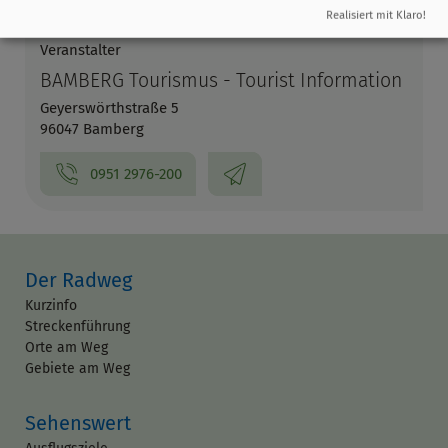
Realisiert mit Klaro!
Veranstalter
BAMBERG Tourismus - Tourist Information
Geyerswörthstraße 5
96047 Bamberg
0951 2976-200
Der Radweg
Kurzinfo
Streckenführung
Orte am Weg
Gebiete am Weg
Sehenswert