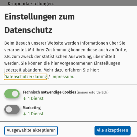
Krippendarstellungen.
Einstellungen zum
Hinweis:
Diese Führung kann auch als
Gruppenführung
für bis zu
Datenschutz
25 Personen gebucht werden.
Beim Besuch unserer Website werden Informationen über Sie
verarbeitet. Mit Ihrer Zustimmung können diese auch an Dritte,
z.B. zum Zweck der statistischen Auswertung, übermittelt
werden. Sie können die hier vorgenommenen Einstellungen
jederzeit abändern.
Mehr dazu erfahren Sie hier:
Datenschutzerklärung
/
Impressum
.
Technisch notwendige Cookies
(immer erforderlich)
↓
1
Dienst
Marketing
↓
1
Dienst
Leaflet
|
© OpenStreetMap-Mitwirkende
Veranstaltung ohne festen Ort
Ausgewählte akzeptieren
Alle akzeptieren
Bamberg