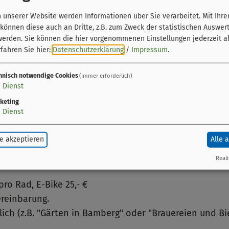
unserer Website werden Informationen über Sie verarbeitet. Mit Ihre
önnen diese auch an Dritte, z.B. zum Zweck der statistischen Auswer
werden. Sie können die hier vorgenommenen Einstellungen jederzeit a
fahren Sie hier:
Datenschutzerklärung
/
Impressum
.
hnisch notwendige Cookies
(immer erforderlich)
er Lebensgefühl, Schleichwege mit neuen Perspektiven
1
Dienst
aus. Genießen Sie die schönsten Aussichten der Stad
keting
ng.
1
Dienst
e akzeptieren
Alle 
Reali
pro Rad, E-Bike 25,- €
reinbarung.
h (z.B. "Gärten in Bamberg" oder "Brauereien und Bie