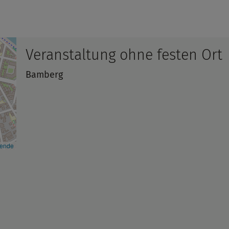
Veranstaltung ohne festen Ort
Bamberg
kende