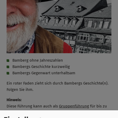
Bamberg ohne Jahreszahlen
Bambergs Geschichte kurzweilig
Bambergs Gegenwart unterhaltsam
Ein roter Faden zieht sich durch Bambergs Geschichte(n).
Folgen Sie ihm.
Hinweis:
Diese Führung kann auch als
Gruppenführung
für bis zu
25 Personen gebucht werden.