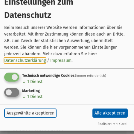
Einstellungen zum
Datenschutz
Beim Besuch unserer Website werden Informationen über Sie
verarbeitet. Mit Ihrer Zustimmung können diese auch an Dritte,
z.B. zum Zweck der statistischen Auswertung, übermittelt
werden. Sie können die hier vorgenommenen Einstellungen
jederzeit abändern.
Mehr dazu erfahren Sie hier:
Datenschutzerklärung
/
Impressum
.
Technisch notwendige Cookies
(immer erforderlich)
Leaflet
|
© OpenStreetMap-Mitwirkende
↓
1
Dienst
Veranstaltung ohne festen Ort
Marketing
↓
1
Dienst
Bamberg
Veranstalter
Ausgewählte akzeptieren
Alle akzeptieren
BamBerk - Der Bamberger
Realisiert mit Klaro!
Geschichtenerzähler