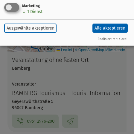
Marketing
↓
1
Dienst
Ausgewählte akzeptieren
Alle akzeptieren
Realisiert mit Klaro!
Leaflet
|
© OpenStreetMap-Mitwirkende
Veranstaltung ohne festen Ort
Bamberg
Veranstalter
BAMBERG Tourismus - Tourist Information
Geyerswörthstraße 5
96047 Bamberg
0951 2976-200