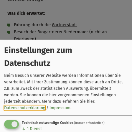
Was dich erwartet:
Führung durch die
Gärtnerstadt
Besuch der Biogärtnerei Niedermaier (nicht an
Feiertagen)
Besuch des
Gärtner- und Häckermuseums
inklusive
Einstellungen zum
Sortengarten
Datenschutz
Gut zu wissen:
Beim Besuch unserer Website werden Informationen über Sie
Die Führung findet von April bis Anfang November
verarbeitet. Mit Ihrer Zustimmung können diese auch an Dritte,
immer freitags um 14.30 Uhr statt
z.B. zum Zweck der statistischen Auswertung, übermittelt
Dauer: 1,5 Stunden
werden. Sie können die hier vorgenommenen Einstellungen
Keine Führung am
01. Mai
jederzeit abändern.
Mehr dazu erfahren Sie hier:
Datenschutzerklärung
/
Impressum
.
Technisch notwendige Cookies
(immer erforderlich)
↓
1
Dienst