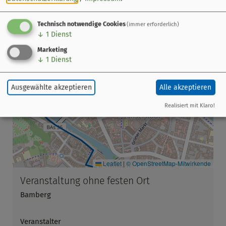
Dauer der Tour:
ca. 3 Stunden
Gruppen-Touren auf Anfrage
Technisch notwendige Cookies
(immer erforderlich)
↓
1
Dienst
Marketing
↓
1
Dienst
Ausgewählte akzeptieren
Alle akzeptieren
Realisiert mit Klaro!
Leaflet
|
© OpenStreetMap-Mitwirkende
Veranstaltung ohne festen Ort
Bamberg
Veranstalter