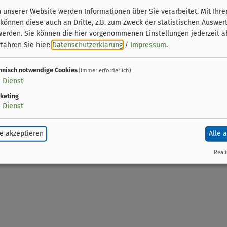
unserer Website werden Informationen über Sie verarbeitet. Mit Ihre
önnen diese auch an Dritte, z.B. zum Zweck der statistischen Auswer
werden. Sie können die hier vorgenommenen Einstellungen jederzeit a
fahren Sie hier:
Datenschutzerklärung
/
Impressum
.
hnisch notwendige Cookies
(immer erforderlich)
nders unterhaltsame Art: „Glabst ja gar net, was alle
1
Dienst
stümführung aufgedeckt – a weng unter die Dreckwäsch‘
keting
1
Dienst
 der Stadtgeschichte zu wühlen. Zusammen heben wir 
e akzeptieren
Alle 
Reali