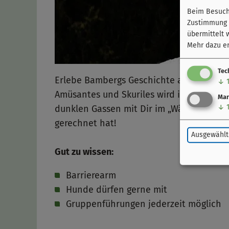
Beim Besuch 
Zustimmung k
übermittelt 
Mehr dazu er
Tec
Erlebe Bambergs Geschichte auf ganz beso
↓
Amüsantes und Skuriles wird in dieser Ko
Mar
↓
dunklen Gassen mit Dir im „Wäschekorb“
gerechnet hat!
Ausgewählt
Gut zu wissen:
Barrierearm
Hunde dürfen gerne mit
Gruppenführungen jederzeit möglich