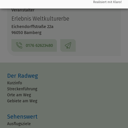
Realisiert mit Klaro!
Veranstalter
Erlebnis Weltkulturerbe
Eichendorffstraße 22a
96050 Bamberg
0176 62623480
Der Radweg
Kurzinfo
Streckenführung
Orte am Weg
Gebiete am Weg
Sehenswert
Ausflugsziele