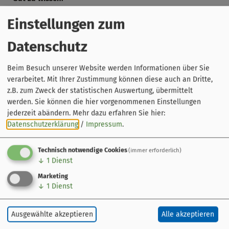
Barrierearm
Einstellungen zum
Hunde dürfen gerne mit
Datenschutz
Gruppenführungen jederzeit möglich
Beim Besuch unserer Website werden Informationen über Sie
verarbeitet. Mit Ihrer Zustimmung können diese auch an Dritte,
z.B. zum Zweck der statistischen Auswertung, übermittelt
werden. Sie können die hier vorgenommenen Einstellungen
jederzeit abändern.
Mehr dazu erfahren Sie hier:
Datenschutzerklärung
/
Impressum
.
Technisch notwendige Cookies
(immer erforderlich)
↓
1
Dienst
Marketing
↓
1
Dienst
Leaflet
|
© OpenStreetMap-Mitwirkende
Veranstaltung ohne festen Ort
Ausgewählte akzeptieren
Alle akzeptieren
Bamberg