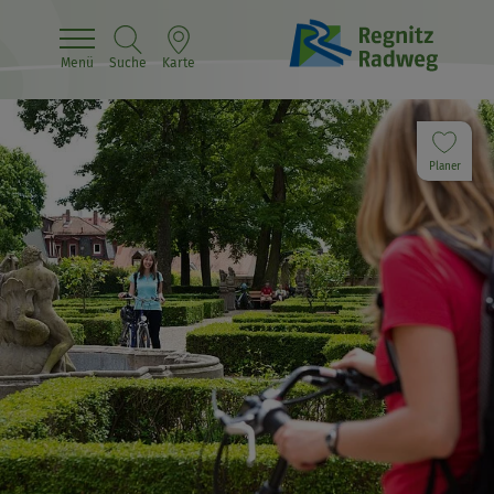
Menü
Suche
Karte
Planer