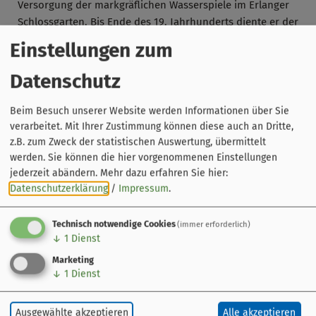
Versorgung der markgräflichen Wasserspiele im Erlanger
Schlossgarten. Bis Ende des 19. Jahrhunderts diente er der
Universität auch als Studentenkarzer.
Einstellungen zum
Datenschutz
Beim Besuch unserer Website werden Informationen über Sie
verarbeitet. Mit Ihrer Zustimmung können diese auch an Dritte,
z.B. zum Zweck der statistischen Auswertung, übermittelt
werden. Sie können die hier vorgenommenen Einstellungen
jederzeit abändern.
Mehr dazu erfahren Sie hier:
Datenschutzerklärung
/
Impressum
.
Technisch notwendige Cookies
(immer erforderlich)
Leaflet
|
© OpenStreetMap-Mitwirkende
↓
1
Dienst
Marketing
Wasserturm
↓
1
Dienst
Apfelstraße 12
91054 Erlangen
Ausgewählte akzeptieren
Alle akzeptieren