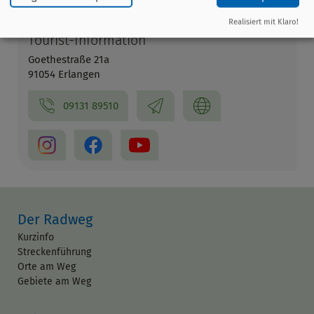
Info-Adresse
Realisiert mit Klaro!
Tourist-Information
Goethestraße 21a
91054 Erlangen
09131 89510
Der Radweg
Kurzinfo
Streckenführung
Orte am Weg
Gebiete am Weg