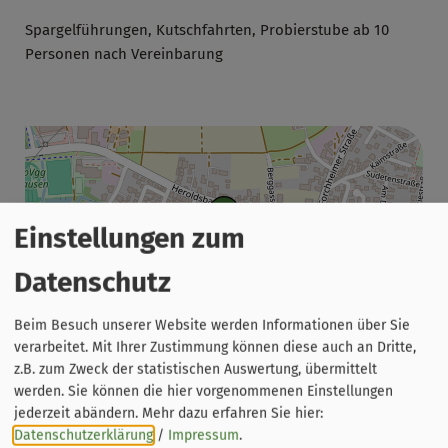
Spargelführungen, Kutschfahrten, Probierstube ab 10
Personen nach Vereinbarung
Einstellungen zum
Datenschutz
Beim Besuch unserer Website werden Informationen über Sie
Leaflet
|
© OpenStreetMap-Mitwirkende
verarbeitet. Mit Ihrer Zustimmung können diese auch an Dritte,
z.B. zum Zweck der statistischen Auswertung, übermittelt
Spargelhof
werden. Sie können die hier vorgenommenen Einstellungen
Siegfried Zenk
jederzeit abändern.
Mehr dazu erfahren Sie hier:
Fackendorfer Straße 5
Datenschutzerklärung
/
Impressum
.
91353 Hausen