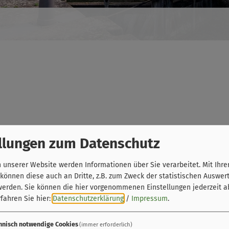
llungen zum Datenschutz
Rehawe Bikes
Gundelsheimer Straße 99
unserer Website werden Informationen über Sie verarbeitet. Mit Ihre
96052 Bamberg
önnen diese auch an Dritte, z.B. zum Zweck der statistischen Auswer
werden. Sie können die hier vorgenommenen Einstellungen jederzeit a
fahren Sie hier:
Datenschutzerklärung
/
Impressum
.
0951 18971826
hnisch notwendige Cookies
(immer erforderlich)