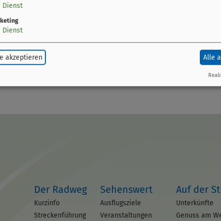
1
Dienst
kende
keting
1
Dienst
e akzeptieren
Alle 
Reali
Der Radweg
Sehenswert
Auf der S
Kurzinfo
Ausflugsziele
Unterkünfte
Streckenführung
Veranstaltungen
Genuss am W