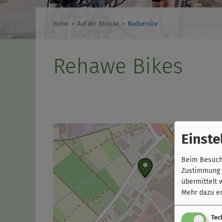
Home
Auf der Strecke
Radservice
Rehawe Bikes
Einste
Beim Besuch 
Zustimmung k
übermittelt 
Mehr dazu er
Tec