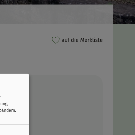
auf die Merkliste
r
tung,
bändern.