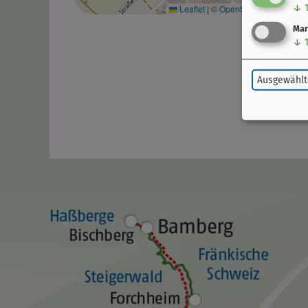
↓
Leaflet
|
© OpenStreetMap-Mitwir
Mar
↓
Ausgewählt