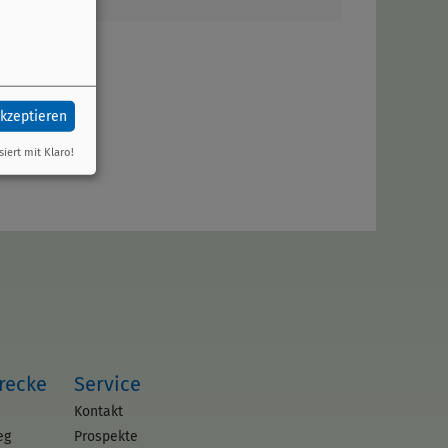
akzeptieren
siert mit Klaro!
trecke
Service
Kontakt
eg
Prospekte