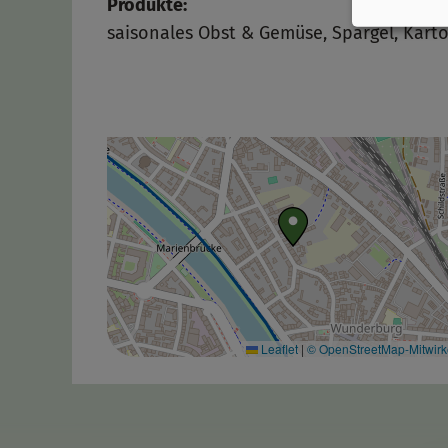
Produkte:
saisonales Obst & Gemüse, Spargel, Kartof
Leaflet
|
© OpenStreetMap-Mitwir