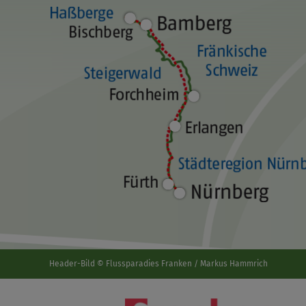
Header-Bild © Flussparadies Franken / Markus Hammrich