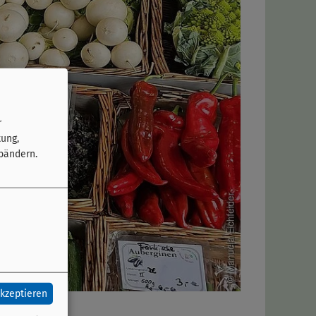
r
tung,
bändern.
akzeptieren