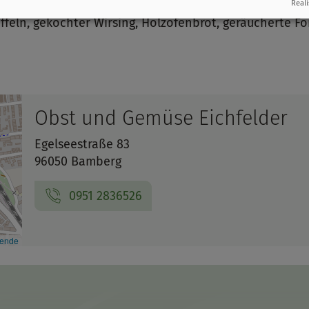
Reali
feln, gekochter Wirsing, Holzofenbrot, geräucherte For
Obst und Gemüse Eichfelder
Egelseestraße 83
96050 Bamberg
0951 2836526
kende