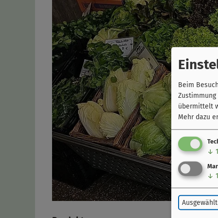
Einste
Beim Besuch 
Zustimmung k
übermittelt 
Mehr dazu er
Tec
↓
Mar
↓
Ausgewählt