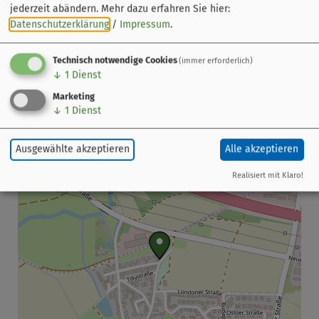
jederzeit abändern.
Mehr dazu erfahren Sie hier:
Tourist-Information
Datenschutzerklärung
/
Impressum
.
Goethestraße 21a
91054 Erlangen
Technisch notwendige Cookies
(immer erforderlich)
↓
1
Dienst
09131 89510
Marketing
↓
1
Dienst
Ausgewählte akzeptieren
Alle akzeptieren
Realisiert mit Klaro!