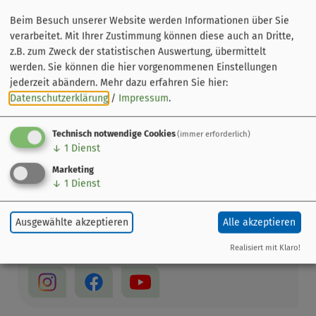
Beim Besuch unserer Website werden Informationen über Sie
verarbeitet. Mit Ihrer Zustimmung können diese auch an Dritte,
z.B. zum Zweck der statistischen Auswertung, übermittelt
werden. Sie können die hier vorgenommenen Einstellungen
jederzeit abändern.
Mehr dazu erfahren Sie hier:
Datenschutzerklärung
/
Impressum
.
Technisch notwendige Cookies
(immer erforderlich)
↓
1
Dienst
Leaflet
|
© OpenStreetMap-Mitwirkende
Marketing
Tourist-Information
↓
1
Dienst
Bahnhofplatz 9
90762 Fürth in Bayern
Ausgewählte akzeptieren
Alle akzeptieren
0911 974-3500
Realisiert mit Klaro!