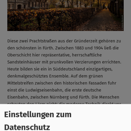
Diese zwei Prachtstraßen aus der Gründerzeit gehören zu
den schönsten in Fürth. Zwischen 1883 und 1904 ließ die
Oberschicht hier repräsentative, herrschaftliche
Sandsteinhäuser mit prunkvollen Verzierungen errichten.
Heute bilden sie ein in Süddeutschland einzigartiges,
denkmalgeschütztes Ensemble. Auf dem grünen
Mittelstreifen zwischen den historischen Fassaden fuhr
einst die Ludwigseisenbahn, die erste deutsche
Eisenbahn, zwischen Nürnberg und Fürth. Die Menschen
scheuten den Lärm nicht: die moderne Technik direkt vor
der Haustür galt als Zeichen von Fortschritt und Status.
Einstellungen zum
Datenschutz