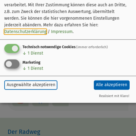
Leaflet
|
© OpenStreetMap-Mitwirkende
verarbeitet. Mit Ihrer Zustimmung können diese auch an Dritte,
z.B. zum Zweck der statistischen Auswertung, übermittelt
Henkersteg
werden. Sie können die hier vorgenommenen Einstellungen
Henkersteg
jederzeit abändern.
Mehr dazu erfahren Sie hier:
90403 Nürnberg
Datenschutzerklärung
/
Impressum
.
Info-Adresse
Technisch notwendige Cookies
(immer erforderlich)
↓
1
Dienst
Congress- und Tourismus-Zentrale
Frauentorgraben 3
Marketing
↓
1
Dienst
90443 Nürnberg
0911 23360
Ausgewählte akzeptieren
Alle akzeptieren
Realisiert mit Klaro!
Der Radweg