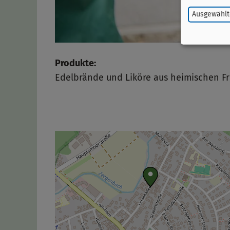
Ausgewählt
Produkte:
Edelbrände und Liköre aus heimischen F