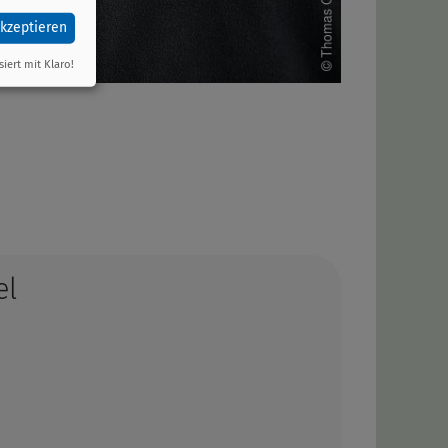
akzeptieren
siert mit Klaro!
el