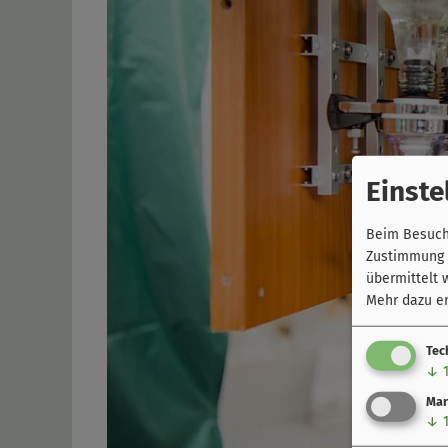
Einste
Beim Besuch 
Zustimmung k
übermittelt 
Mehr dazu er
Tec
↓
Mar
↓