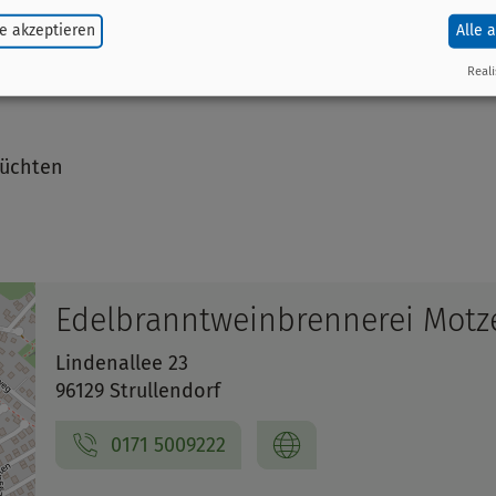
e akzeptieren
Alle 
Reali
rüchten
Edelbranntweinbrennerei Motz
Lindenallee 23
96129 Strullendorf
0171 5009222