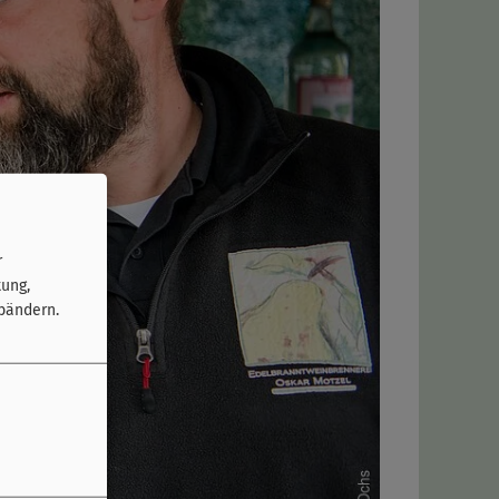
r
tung,
bändern.