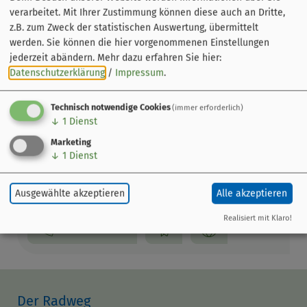
verarbeitet. Mit Ihrer Zustimmung können diese auch an Dritte,
z.B. zum Zweck der statistischen Auswertung, übermittelt
werden. Sie können die hier vorgenommenen Einstellungen
jederzeit abändern.
Mehr dazu erfahren Sie hier:
Datenschutzerklärung
/
Impressum
.
Technisch notwendige Cookies
(immer erforderlich)
↓
1
Dienst
Leaflet
|
© OpenStreetMap-Mitwirkende
Marketing
e-motion e-Bike Premium-Shop Nürnberg
↓
1
Dienst
Herpersdorf
An der Radrunde 142
Ausgewählte akzeptieren
Alle akzeptieren
90455 Nürnberg
Realisiert mit Klaro!
0911 48921080
Der Radweg