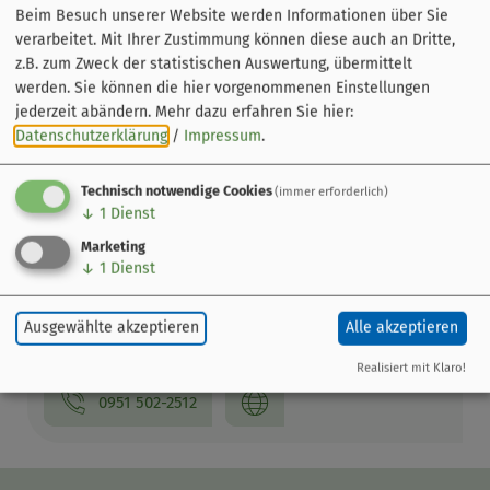
Beim Besuch unserer Website werden Informationen über Sie
verarbeitet. Mit Ihrer Zustimmung können diese auch an Dritte,
z.B. zum Zweck der statistischen Auswertung, übermittelt
werden. Sie können die hier vorgenommenen Einstellungen
jederzeit abändern.
Mehr dazu erfahren Sie hier:
Datenschutzerklärung
/
Impressum
.
Technisch notwendige Cookies
(immer erforderlich)
↓
1
Dienst
Marketing
Leaflet
|
© OpenStreetMap-Mitwirkende
↓
1
Dienst
Dom St. Peter und St. Georg
Ausgewählte akzeptieren
Alle akzeptieren
Domplatz 3
96049 Bamberg
Realisiert mit Klaro!
0951 502-2512