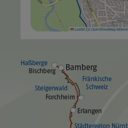
Leaflet
|
© OpenStreetMap-Mitwir