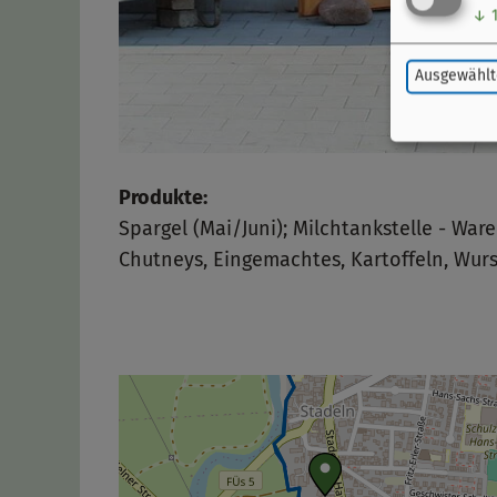
↓
Ausgewählt
Produkte:
Spargel (Mai/Juni); Milchtankstelle - W
Chutneys, Eingemachtes, Kartoffeln, Wurs