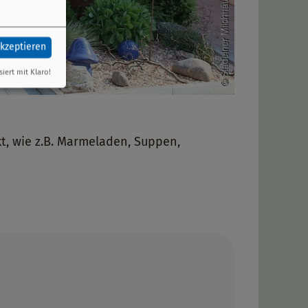
akzeptieren
siert mit Klaro!
t, wie z.B. Marmeladen, Suppen,