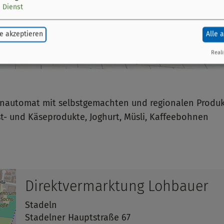
1
Dienst
e akzeptieren
Alle 
Reali
arenautomat mit selbstgemachten und regionalen Produk
t- und Käseprodukte, Joghurt, Müsli, Kaffeebohnen
Direktvermarktung Lohbauer
Stadeln
Stadelner Hauptstraße 67