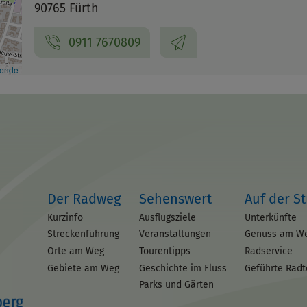
90765 Fürth
0911 7670809
kende
Der Radweg
Sehenswert
Auf der S
Kurzinfo
Ausflugsziele
Unterkünfte
Streckenführung
Veranstaltungen
Genuss am W
Orte am Weg
Tourentipps
Radservice
Gebiete am Weg
Geschichte im Fluss
Geführte Rad
Parks und Gärten