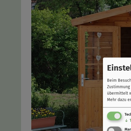
Einste
Beim Besuch 
Zustimmung k
übermittelt 
Mehr dazu er
Tec
↓
Mar