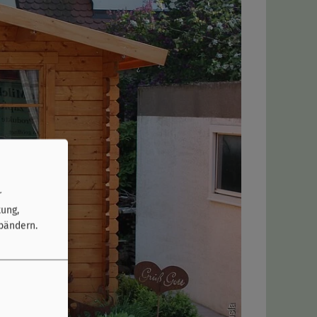
r
tung,
bändern.