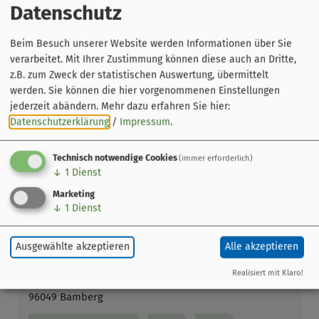
Heinrichs, der vollständig erhaltene, einzigartige
Datenschutz
Papstornat Clemens‘ II. (†1047), das prachtvolle Domkreuz
sowie Schnitzwerke von Veit Stoß.
Beim Besuch unserer Website werden Informationen über Sie
verarbeitet. Mit Ihrer Zustimmung können diese auch an Dritte,
z.B. zum Zweck der statistischen Auswertung, übermittelt
werden. Sie können die hier vorgenommenen Einstellungen
jederzeit abändern.
Mehr dazu erfahren Sie hier:
Datenschutzerklärung
/
Impressum
.
Technisch notwendige Cookies
(immer erforderlich)
↓
1
Dienst
Marketing
↓
1
Dienst
Leaflet
|
© OpenStreetMap-Mitwirkende
Ausgewählte akzeptieren
Alle akzeptieren
Diözesanmuseum im Kapitelhaus
Realisiert mit Klaro!
Domplatz 5
96049 Bamberg