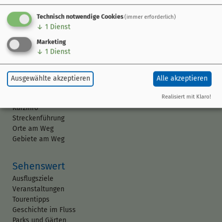
Sutte 5
Technisch notwendige Cookies
(immer erforderlich)
96129 Strullendorf
↓
1
Dienst
Marketing
09543 1578
↓
1
Dienst
Ausgewählte akzeptieren
Alle akzeptieren
Der Radweg
Realisiert mit Klaro!
Kurzinfo
Streckenführung
Orte am Weg
Gebiete am Weg
Sehenswert
Ausflugsziele
Veranstaltungen
Tourentipps
Geschichte im Fluss
Parks und Gärten