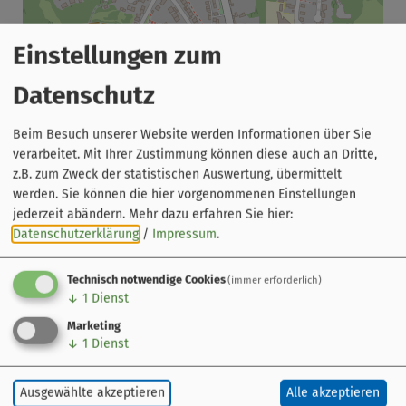
Einstellungen zum
Leaflet
|
© OpenStreetMap-Mitwirkende
Brauerei Greifenklau GmbH
Datenschutz
Laurenziplatz 20
96049 Bamberg
Beim Besuch unserer Website werden Informationen über Sie
verarbeitet. Mit Ihrer Zustimmung können diese auch an Dritte,
0951 53219
z.B. zum Zweck der statistischen Auswertung, übermittelt
werden. Sie können die hier vorgenommenen Einstellungen
jederzeit abändern.
Mehr dazu erfahren Sie hier:
Datenschutzerklärung
/
Impressum
.
Der Radweg
Technisch notwendige Cookies
(immer erforderlich)
Kurzinfo
↓
1
Dienst
Streckenführung
Marketing
Orte am Weg
↓
1
Dienst
Gebiete am Weg
Sehenswert
Ausgewählte akzeptieren
Alle akzeptieren