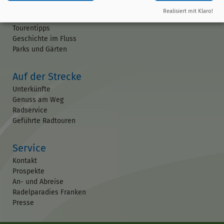
Ausflugsziele
Realisiert mit Klaro!
Veranstaltungen
Tourentipps
Geschichte im Fluss
Parks und Gärten
Auf der Strecke
Unterkünfte
Genuss am Weg
Radservice
Geführte Radtouren
Service
Kontakt
Prospekte
An- und Abreise
Radelparadies Franken
Presse