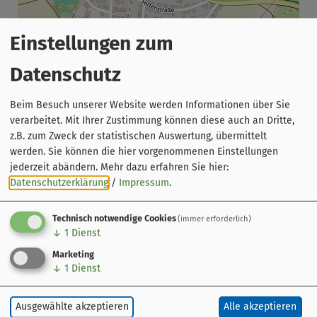
Einstellungen zum
Leaflet
|
© OpenStreetMap-Mitwirkende
Brauerei Eichhorn
Datenschutz
Dörfleinser Straße 43
96103 Hallstadt
Beim Besuch unserer Website werden Informationen über Sie
verarbeitet. Mit Ihrer Zustimmung können diese auch an Dritte,
0951 75660
z.B. zum Zweck der statistischen Auswertung, übermittelt
werden. Sie können die hier vorgenommenen Einstellungen
jederzeit abändern.
Mehr dazu erfahren Sie hier:
Datenschutzerklärung
/
Impressum
.
Der Radweg
Technisch notwendige Cookies
(immer erforderlich)
Kurzinfo
↓
1
Dienst
Streckenführung
Marketing
Orte am Weg
↓
1
Dienst
Gebiete am Weg
Sehenswert
Ausgewählte akzeptieren
Alle akzeptieren