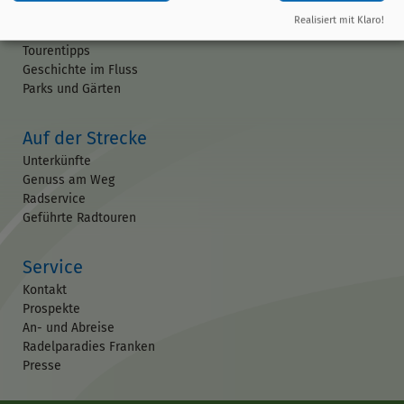
Ausflugsziele
Realisiert mit Klaro!
Veranstaltungen
Tourentipps
Geschichte im Fluss
Parks und Gärten
Auf der Strecke
Unterkünfte
Genuss am Weg
Radservice
Geführte Radtouren
Service
Kontakt
Prospekte
An- und Abreise
Radelparadies Franken
Presse