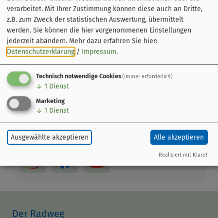
verarbeitet. Mit Ihrer Zustimmung können diese auch an Dritte,
z.B. zum Zweck der statistischen Auswertung, übermittelt
werden. Sie können die hier vorgenommenen Einstellungen
jederzeit abändern.
Mehr dazu erfahren Sie hier:
Datenschutzerklärung
/
Impressum
.
Leaflet
|
© OpenStreetMap-Mitwirkende
Technisch notwendige Cookies
(immer erforderlich)
↓
1
Dienst
BAMBERG Tourismus & Kongress Service
Marketing
Geyerswörthstraße 5
↓
1
Dienst
96047 Bamberg
0951 2976-200
Ausgewählte akzeptieren
Alle akzeptieren
Realisiert mit Klaro!
Der Radweg