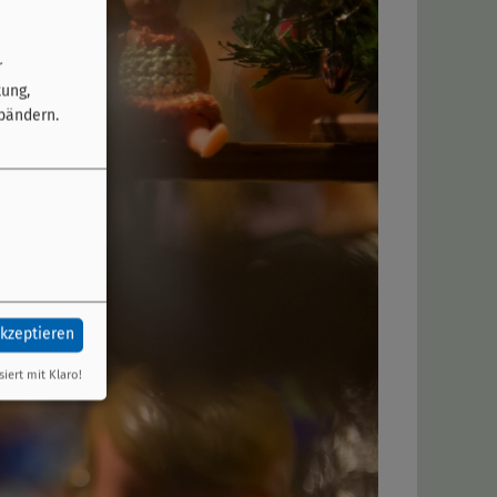
r
tung,
bändern.
akzeptieren
siert mit Klaro!