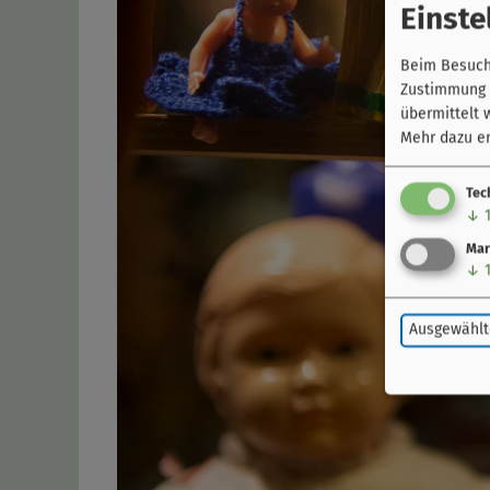
Einste
Beim Besuch 
Zustimmung k
übermittelt 
Mehr dazu er
Tec
↓
Mar
↓
Ausgewählt