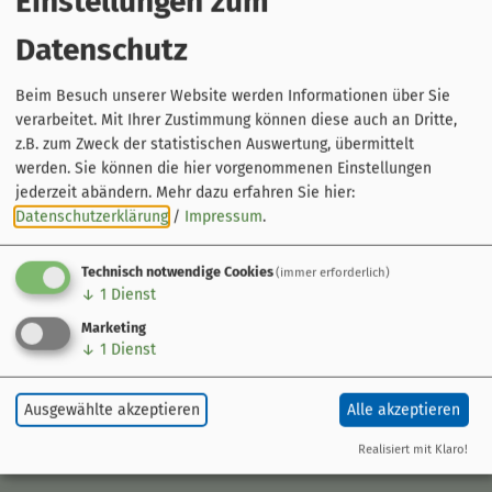
Einstellungen zum
Datenschutz
Beim Besuch unserer Website werden Informationen über Sie
verarbeitet. Mit Ihrer Zustimmung können diese auch an Dritte,
z.B. zum Zweck der statistischen Auswertung, übermittelt
werden. Sie können die hier vorgenommenen Einstellungen
Der Radweg
jederzeit abändern.
Mehr dazu erfahren Sie hier:
Datenschutzerklärung
/
Impressum
.
Kurzinfo
Streckenführung
Orte am Weg
Technisch notwendige Cookies
(immer erforderlich)
Gebiete am Weg
↓
1
Dienst
Marketing
Sehenswert
↓
1
Dienst
Ausflugsziele
Veranstaltungen
Ausgewählte akzeptieren
Alle akzeptieren
Tourentipps
Geschichte im Fluss
Realisiert mit Klaro!
Parks und Gärten