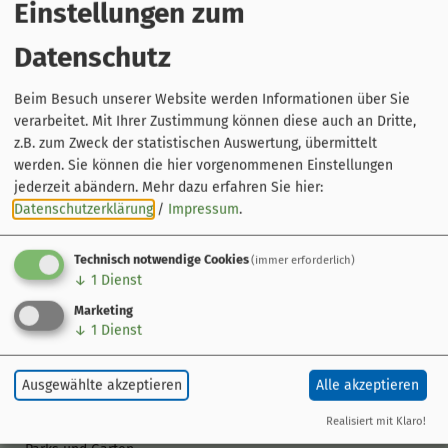
Einstellungen zum
Datenschutz
Beim Besuch unserer Website werden Informationen über Sie
verarbeitet. Mit Ihrer Zustimmung können diese auch an Dritte,
z.B. zum Zweck der statistischen Auswertung, übermittelt
werden. Sie können die hier vorgenommenen Einstellungen
jederzeit abändern.
Mehr dazu erfahren Sie hier:
Der Radweg
Datenschutzerklärung
/
Impressum
.
Kurzinfo
Streckenführung
Technisch notwendige Cookies
(immer erforderlich)
Orte am Weg
↓
1
Dienst
Gebiete am Weg
Marketing
↓
1
Dienst
Sehenswert
Ausflugsziele
Ausgewählte akzeptieren
Alle akzeptieren
Veranstaltungen
Tourentipps
Realisiert mit Klaro!
Geschichte im Fluss